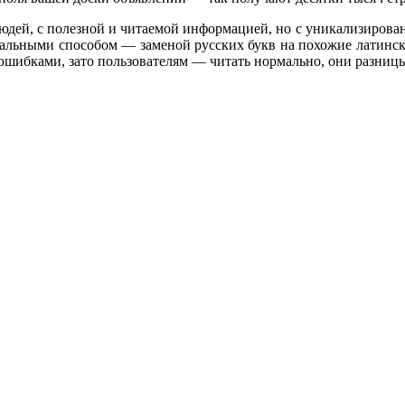
юдей, с полезной и читаемой информацией, но с уникализирован
нальными способом — заменой русских букв на похожие латински
с ошибками, зато пользователям — читать нормально, они разницы