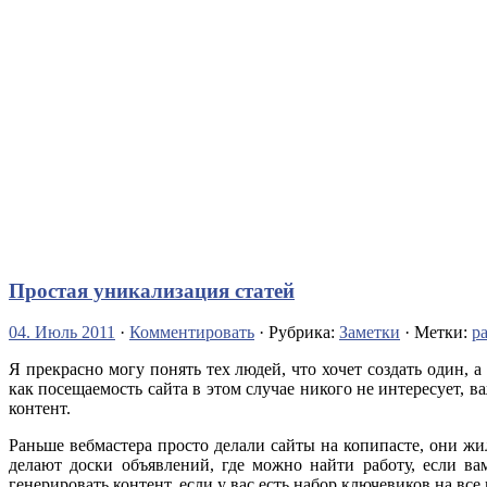
Простая уникализация статей
04. Июль 2011
·
Комментировать
· Рубрика:
Заметки
· Метки:
р
Я прекрасно могу понять тех людей, что хочет создать один, 
как посещаемость сайта в этом случае никого не интересует, 
контент.
Раньше вебмастера просто делали сайты на копипасте, они ж
делают доски объявлений, где можно найти работу, если в
генерировать контент, если у вас есть набор ключевиков на вс