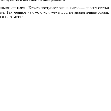
ными статьями. Кто-то поступает очень хитро — парсит статьи
е. Так меняют «a», «o», «p», «e» и другие аналогичные буквы.
 и не заметят.