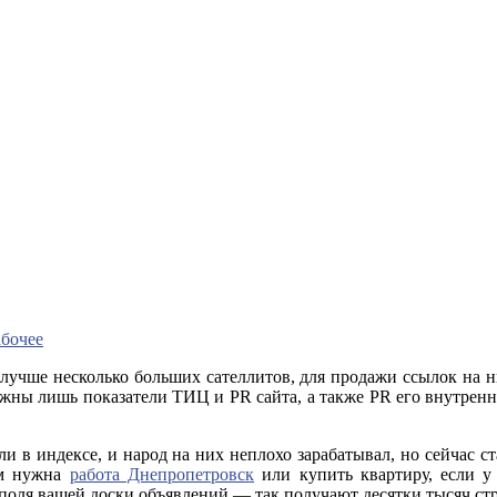
абочее
а лучше несколько больших сателлитов, для продажи ссылок на ни
важны лишь показатели ТИЦ и PR сайта, а также PR его внутренни
или в индексе, и народ на них неплохо зарабатывал, но сейчас
ам нужна
работа Днепропетровск
или купить квартиру, если у
е поля вашей доски объявлений — так получают десятки тысяч ст