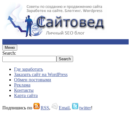
Меню
Search:
Где заработать
Заказать сайт на WordPress
Обмен постовыми
Реклама
Контакты
Карта сайта
Подпишись по
RSS
,
Email
,
twitter
!