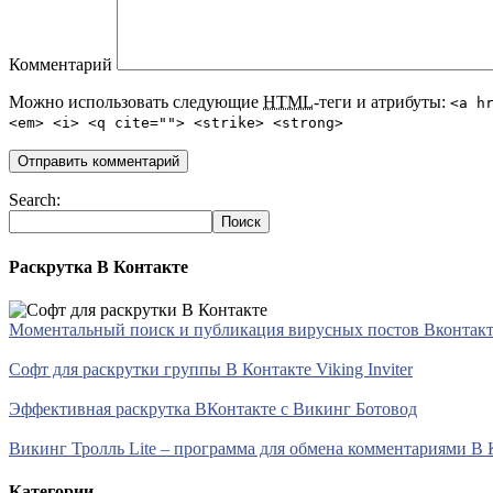
Комментарий
Можно использовать следующие
HTML
-теги и атрибуты:
<a h
<em> <i> <q cite=""> <strike> <strong>
Search:
Раскрутка В Контакте
Моментальный поиск и публикация вирусных постов Вконтакте 
Софт для раскрутки группы В Контакте Viking Inviter
Эффективная раскрутка ВКонтакте с Викинг Ботовод
Викинг Тролль Lite – программа для обмена комментариями В 
Категории