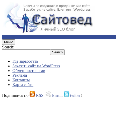
Меню
Search:
Где заработать
Заказать сайт на WordPress
Обмен постовыми
Реклама
Контакты
Карта сайта
Подпишись по
RSS
,
Email
,
twitter
!