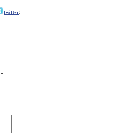
twitter
!
ы
*