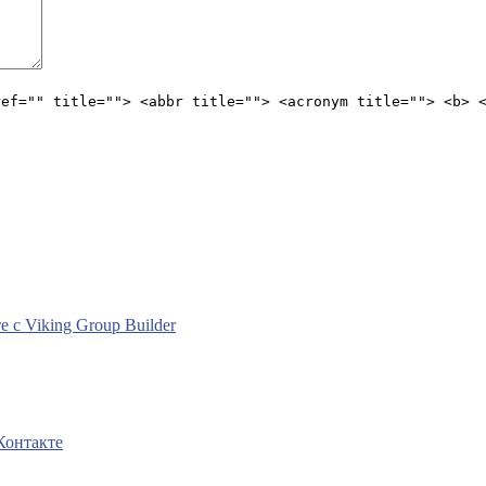
ref="" title=""> <abbr title=""> <acronym title=""> <b> 
с Viking Group Builder
Контакте