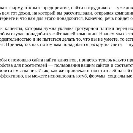
овать фирму, открыть предприятие, найти сотрудников — уже до
ь вам тот доход, на который вы рассчитывали, открывая компан
ернете и что вам для этого понадобится. Конечно, речь пойдет 
ны клиенты, которым нужна укладка тротуарной плитки перед их
юбом случае понадобится сайт вашей компании. Начнем мы с его
еятельностью и не пытаться делать то, что вы не умеете, то есть
ит. Причем, так как потом вам понадобится раскрутка сайта — л
Чтобы с помощью сайта найти клиентов, придется теперь как-то пр
добства для посетителей — пользования вашим сайтов и соответс
илити смысла нет. Итак, как же привлекают посетителей на сай
 эффективно, вы можете использовать ютуб, форумы, социальные 