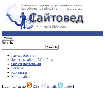
Меню
Search:
Где заработать
Заказать сайт на WordPress
Обмен постовыми
Реклама
Контакты
Карта сайта
Подпишись по
RSS
,
Email
,
twitter
!