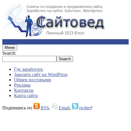
Меню
Search:
Где заработать
Заказать сайт на WordPress
Обмен постовыми
Реклама
Контакты
Карта сайта
Подпишись по
RSS
,
Email
,
twitter
!