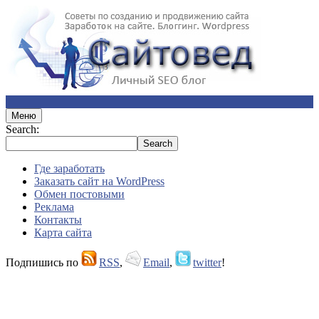
Меню
Search:
Где заработать
Заказать сайт на WordPress
Обмен постовыми
Реклама
Контакты
Карта сайта
Подпишись по
RSS
,
Email
,
twitter
!