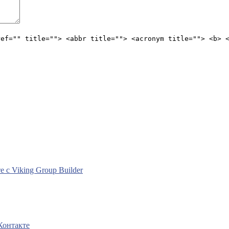
ref="" title=""> <abbr title=""> <acronym title=""> <b> 
с Viking Group Builder
Контакте