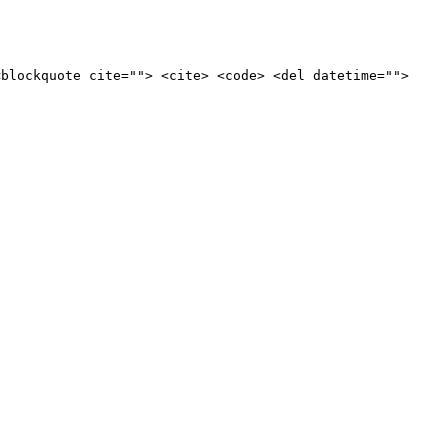
<blockquote cite=""> <cite> <code> <del datetime="">