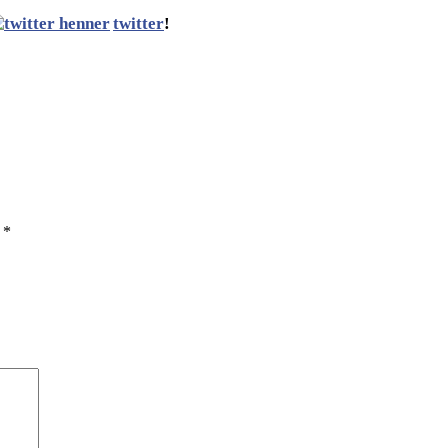
twitter
!
ы
*