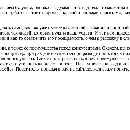
 своем будущем, однажды задумывается над тем, что может дать 
го-то добиться, стоит подумать над собственными проектами, на
лать сами, так как уже имеете какое-то образование и опыт раб
нтов, тех людей, которым нужны ваши услуги. И тут нам приходи
ии и как-то обеспечить его посещаемость, о чем я расскажу в сл
нии, а также ее преимущества перед конкурентами. Скажем, вы
ся, например, при разделе имущества при разводе или в иных по
зличного ущерба. Также стоит рассказать, в чем преимущества з
заться и уточнить какие-то вопросы. Не скупитесь на создание 
фейса. Посетитель, попадая к вам на сайт, должен сразу понять,