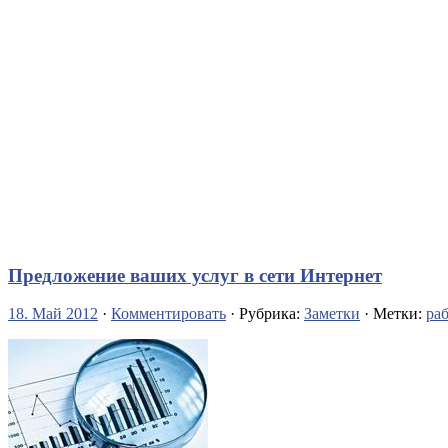
Предложение ваших услуг в сети Интернет
18. Май 2012
·
Комментировать
· Рубрика:
Заметки
· Метки:
ра