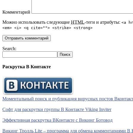
Комментарий
Можно использовать следующие
HTML
-теги и атрибуты:
<a h
<em> <i> <q cite=""> <strike> <strong>
Search:
Раскрутка В Контакте
Моментальный поиск и публикация вирусных постов Вконтакте 
Софт для раскрутки группы В Контакте Viking Inviter
Эффективная раскрутка ВКонтакте с Викинг Ботовод
Викинг Тролль Lite – программа для обмена комментариями В 