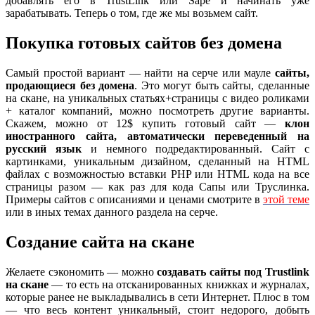
добавлять его в TrustLink или Sape и начинать уже
зарабатывать. Теперь о том, где же мы возьмем сайт.
Покупка готовых сайтов без домена
Самый простой вариант — найти на серче или мауле
сайты,
продающиеся без домена
. Это могут быть сайты, сделанные
на скане, на уникальных статьях+страницы с видео роликами
+ каталог компаний, можно посмотреть другие варианты.
Скажем, можно от 12$ купить готовый сайт —
клон
иностранного сайта, автоматически переведенный на
русский язык
и немного подредактированный. Сайт с
картинками, уникальным дизайном, сделанный на HTML
файлах с возможностью вставки PHP или HTML кода на все
страницы разом — как раз для кода Сапы или Труслинка.
Примеры сайтов с описаниями и ценами смотрите в
этой теме
или в иных темах данного раздела на серче.
Создание сайта на скане
Желаете сэкономить — можно
создавать сайты под Trustlink
на скане
— то есть на отсканированных книжках и журналах,
которые ранее не выкладывались в сети Интернет. Плюс в том
— что весь контент уникальный, стоит недорого, добыть