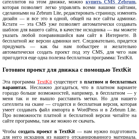
сателлитов на этом движке, можно
купить CMS Zebrum
,
которая позволяет легко управлять всеми вашими сайтами,
сделанными на Zebrum Lite, редактировать страницу, изменять
дизайн — и все это в одной, общей на все сайты админке.
Кстати — эта CMS уже позволяет автоматически создавать
шаблон для вашего сайта, в качестве исходника — вы можете
указать любой понравившийся вам сайт в Интернете. В
бесплатной же версии админки нет. Следовательно, придется
придумать — как бы нам побыстрее и желательно
автоматически создать проект под эту CMS, для чего нам
пригодится еще одна полезна бесплатная программа: TextKit.
Готовим проект для движка с помощью TextKit
Эта программа
TextKit
существует в
платном и бесплатных
вараинтах
. Несложно догадаться, что в платном варианте
гораздо больше возможностей, например, в бесплатном — у
меня так и не вышло расставить метки. Но для нашего
сателлита на скане — сгодится и бесплатная версия, которая
умеет создавать файл импорта в WordPress и в Zebrum Lite.
Про возможности платной и бесплатной версии читайте на
сайте программы, там же можно ее скачать.
Чтобы
создать проект в TextKit
— нам нужно подготовить
для него исходник из нашего отсканированного материала.