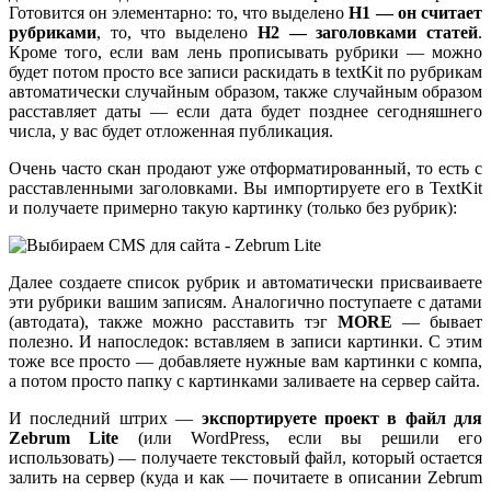
Готовится он элементарно: то, что выделено
H1 — он считает
рубриками
, то, что выделено
H2 — заголовками статей
.
Кроме того, если вам лень прописывать рубрики — можно
будет потом просто все записи раскидать в textKit по рубрикам
автоматически случайным образом, также случайным образом
расставляет даты — если дата будет позднее сегодняшнего
числа, у вас будет отложенная публикация.
Очень часто скан продают уже отформатированный, то есть с
расставленными заголовками. Вы импортируете его в TextKit
и получаете примерно такую картинку (только без рубрик):
Далее создаете список рубрик и автоматически присваиваете
эти рубрики вашим записям. Аналогично поступаете с датами
(автодата), также можно расставить тэг
MORE
— бывает
полезно. И напоследок: вставляем в записи картинки. С этим
тоже все просто — добавляете нужные вам картинки с компа,
а потом просто папку с картинками заливаете на сервер сайта.
И последний штрих —
экспортируете проект в файл для
Zebrum Lite
(или WordPress, если вы решили его
использовать) — получаете текстовый файл, который остается
залить на сервер (куда и как — почитаете в описании Zebrum