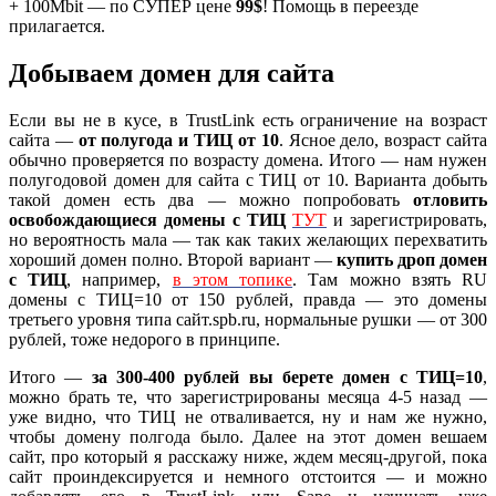
+ 100Mbit — по СУПЕР цене
99$
! Помощь в переезде
прилагается.
Добываем домен для сайта
Если вы не в кусе, в TrustLink есть ограничение на возраст
сайта —
от полугода и ТИЦ от 10
. Ясное дело, возраст сайта
обычно проверяется по возрасту домена. Итого — нам нужен
полугодовой домен для сайта с ТИЦ от 10. Варианта добыть
такой домен есть два — можно попробовать
отловить
освобождающиеся домены с ТИЦ
ТУТ
и зарегистрировать,
но вероятность мала — так как таких желающих перехватить
хороший домен полно. Второй вариант —
купить дроп домен
с ТИЦ
, например,
в этом топике
. Там можно взять RU
домены с ТИЦ=10 от 150 рублей, правда — это домены
третьего уровня типа сайт.spb.ru, нормальные рушки — от 300
рублей, тоже недорого в принципе.
Итого —
за 300-400 рублей вы берете домен с ТИЦ=10
,
можно брать те, что зарегистрированы месяца 4-5 назад —
уже видно, что ТИЦ не отваливается, ну и нам же нужно,
чтобы домену полгода было. Далее на этот домен вешаем
сайт, про который я расскажу ниже, ждем месяц-другой, пока
сайт проиндексируется и немного отстоится — и можно