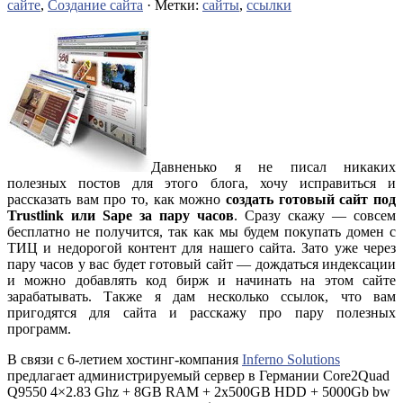
сайте
,
Создание сайта
· Метки:
сайты
,
ссылки
Давненько я не писал никаких
полезных постов для этого блога, хочу исправиться и
рассказать вам про то, как можно
создать готовый сайт под
Trustlink или Sape за пару часов
. Сразу скажу — совсем
бесплатно не получится, так как мы будем покупать домен с
ТИЦ и недорогой контент для нашего сайта. Зато уже через
пару часов у вас будет готовый сайт — дождаться индексации
и можно добавлять код бирж и начинать на этом сайте
зарабатывать. Также я дам несколько ссылок, что вам
пригодятся для сайта и расскажу про пару полезных
программ.
В связи с 6-летием хостинг-компания
Inferno Solutions
предлагает администрируемый сервер в Германии Core2Quad
Q9550 4×2.83 Ghz + 8GB RAM + 2x500GB HDD + 5000Gb bw