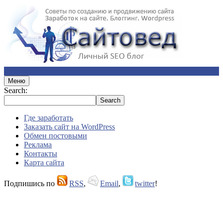
Меню
Search:
Где заработать
Заказать сайт на WordPress
Обмен постовыми
Реклама
Контакты
Карта сайта
Подпишись по
RSS
,
Email
,
twitter
!