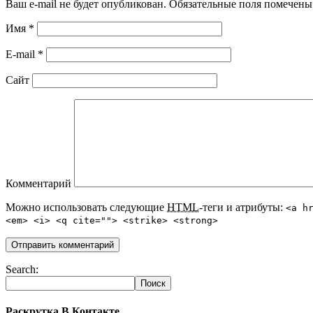
Ваш e-mail не будет опубликован. Обязательные поля помечен
Имя
*
E-mail
*
Сайт
Комментарий
Можно использовать следующие
HTML
-теги и атрибуты:
<a h
<em> <i> <q cite=""> <strike> <strong>
Search:
Раскрутка В Контакте