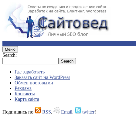
Меню
Search:
Где заработать
Заказать сайт на WordPress
Обмен постовыми
Реклама
Контакты
Карта сайта
Подпишись по
RSS
,
Email
,
twitter
!