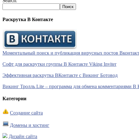
Search:
Раскрутка В Контакте
Моментальный поиск и публикация вирусных постов Вконтакте 
Софт для раскрутки группы В Контакте Viking Inviter
Эффективная раскрутка ВКонтакте с Викинг Ботовод
Викинг Тролль Lite – программа для обмена комментариями В 
Категории
Создание сайта
Домены и хостинг
Дизайн сайта