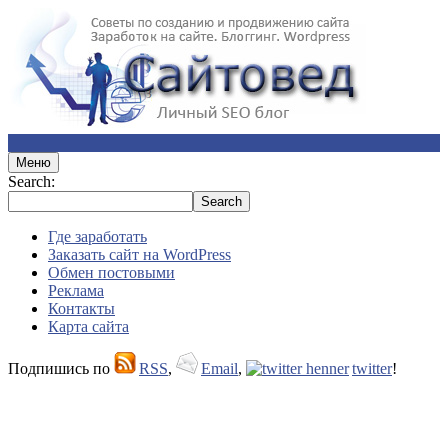
Меню
Search:
Где заработать
Заказать сайт на WordPress
Обмен постовыми
Реклама
Контакты
Карта сайта
Подпишись по
RSS
,
Email
,
twitter
!