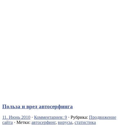
Польза и вред автосерфинга
11. Июнь 2010
·
Комментариев: 9
· Рубрика:
Продвижение
сайта
· Метки:
автосерфинг
,
вирусы
,
статистика