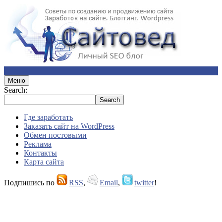
Меню
Search:
Где заработать
Заказать сайт на WordPress
Обмен постовыми
Реклама
Контакты
Карта сайта
Подпишись по
RSS
,
Email
,
twitter
!