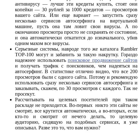
антивирусу — лучше эти кредиты купить, стоят они
копейки — 30 рублей за 1000 кредитов — просмотров
вашего сайта. Или еще вариант — запустить сразу
несколько сервисов автосерфинга на виртуальной
машине, пусть она там ловит свои вирусы. А по
окончанию просмотра просто не сохранять ее состояние,
и она автоматически откатится до изначального, убив
одним махом все вирусы.
Серьезные системы, навроде того же каталога Rambler
TOP-100 могут и забанить за такую накрутку. Гораздо
надежнее использовать
поисковое продвижение сайтов
и получать трафик с поисковиков, чем надеяться на
автосерфинг. В статистике отлично видно, что все 200
просмотров были с одного сайта. Потому и рекомендую
использовать сразу несколько сервисов автосерфинга и
заказывать, скажем, по 30 просмотров с каждого. Так не
просекут.
Рассчитывать на целевых посетителей при таком
раскладе не приходится. Во-первых никто эти сайты не
смотрят, все крутится автоматически, а во-вторых, если
кто-то и смотрит от нечего делать, то целевую
аудиторию, сидящую на подобных сервисах, я уже
описывал. Разве это то, что вам нужно?