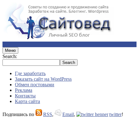
Меню
Search:
Где заработать
Заказать сайт на WordPress
Обмен постовыми
Реклама
Контакты
Карта сайта
Подпишись по
RSS
,
Email
,
twitter
!