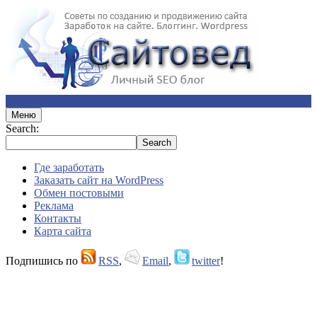
Меню
Search:
Где заработать
Заказать сайт на WordPress
Обмен постовыми
Реклама
Контакты
Карта сайта
Подпишись по
RSS
,
Email
,
twitter
!