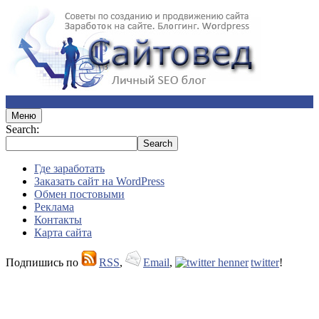
Меню
Search:
Где заработать
Заказать сайт на WordPress
Обмен постовыми
Реклама
Контакты
Карта сайта
Подпишись по
RSS
,
Email
,
twitter
!