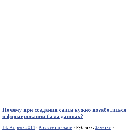
Почему при создании сайта нужно позаботиться
о формировании базы данных?
14. Апрель 2014
·
Комментировать
· Рубрика:
Заметки
·