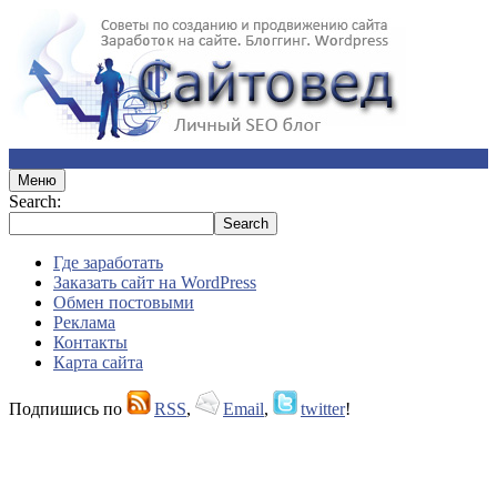
Меню
Search:
Где заработать
Заказать сайт на WordPress
Обмен постовыми
Реклама
Контакты
Карта сайта
Подпишись по
RSS
,
Email
,
twitter
!