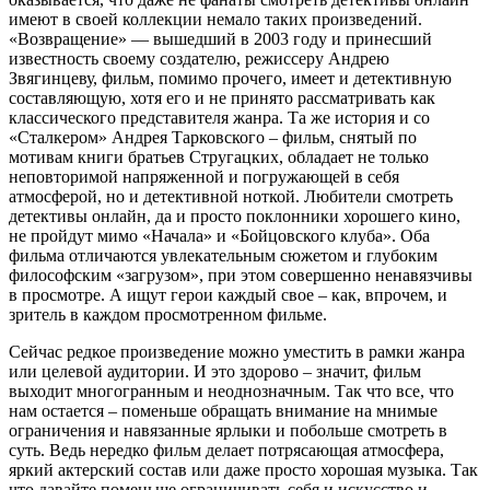
имеют в своей коллекции немало таких произведений.
«Возвращение» — вышедший в 2003 году и принесший
известность своему создателю, режиссеру Андрею
Звягинцеву, фильм, помимо прочего, имеет и детективную
составляющую, хотя его и не принято рассматривать как
классического представителя жанра. Та же история и со
«Сталкером» Андрея Тарковского – фильм, снятый по
мотивам книги братьев Стругацких, обладает не только
неповторимой напряженной и погружающей в себя
атмосферой, но и детективной ноткой. Любители смотреть
детективы онлайн, да и просто поклонники хорошего кино,
не пройдут мимо «Начала» и «Бойцовского клуба». Оба
фильма отличаются увлекательным сюжетом и глубоким
философским «загрузом», при этом совершенно ненавязчивы
в просмотре. А ищут герои каждый свое – как, впрочем, и
зритель в каждом просмотренном фильме.
Сейчас редкое произведение можно уместить в рамки жанра
или целевой аудитории. И это здорово – значит, фильм
выходит многогранным и неоднозначным. Так что все, что
нам остается – поменьше обращать внимание на мнимые
ограничения и навязанные ярлыки и побольше смотреть в
суть. Ведь нередко фильм делает потрясающая атмосфера,
яркий актерский состав или даже просто хорошая музыка. Так
что давайте поменьше ограничивать себя и искусство и