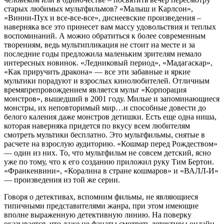
старых любимых мультфильмов? «Малыш и Карлсон»,
«Винни-Пух и все-все-все», диснеевские произведения –
наверняка все это принесет вам массу удовольствия и теплых
воспоминаний. А можно обратиться к более современным
творениям, ведь мультипликация не стоит на месте и за
последние годы предложила маленьким зрителям немало
интересных новинок. «Ледниковый период», «Мадагаскар»,
«Как приручить дракона» — все эти забавные и яркие
мультики порадуют и взрослых кинолюбителей. Отличным
времяпрепровождением является мульт «Корпорация
монстров», вышедший в 2001 году. Милые и запоминающиеся
монстры, их неповторимый мир…и способные довести до
белого каления даже монстров детишки. Есть еще одна ниша,
которая наверняка придется по вкусу всем любителям
смотреть мультики бесплатно. Это мультфильмы, снятые в
расчете на взрослую аудиторию. «Кошмар перед Рождеством»
— один из них. То, что мультфильм не совсем детский, ясно
уже по тому, что к его созданию приложил руку Тим Бертон.
«Франкенвини», «Коралина в стране кошмаров» и «ВАЛЛ-И»
— произведения из той же серии.
Говоря о детективах, вспомним фильмы, не являющиеся
типичными представителями жанра, при этом имеющие
вполне выраженную детективную линию. На поверку
оказывается, что даже не фанаты смотреть детективы онлайн