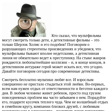
Кто сказал, что мультфильмы
могут смотреть только дети, а детективные фильмы – это
только Шерлок Холмс и его подобия? Поговорим о
разрушающих стереотипы произведениях и убедимся, что
мультфильмы бывают вполне недетскими, а детективная
линия не обязательно ведет к преступнику. На стыке жанров
рождаются любопытнейшие коллизии – и, в конце концов, в
детективном антураже герой может искать все, что угодно.
Давайте поговорим сегодня про современные детективы.
Смотреть бесплатно мультики любят все. И взрослым
совершенно не пристало стыдиться этой любви. Во-первых,
всем нам нужен отдых от ответственности и беготни каждого
дня. В любом человеке живет ребенок, просто под грузом
повседневных проблем мы часто забываем о нем. Порадуйте
его, подарите кусочек теплого чуда. Чем не волшебный отдых
в семейном кругу, компании близких друзей, с любимым
человеком или в одиночестве – посвятить вечер пересмотру