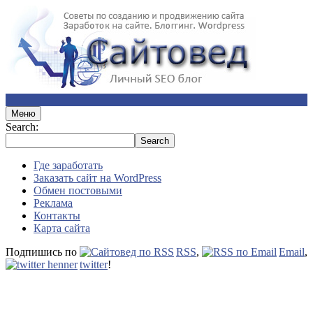
Меню
Search:
Где заработать
Заказать сайт на WordPress
Обмен постовыми
Реклама
Контакты
Карта сайта
Подпишись по
RSS
,
Email
,
twitter
!