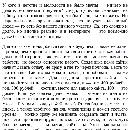
У кого в детстве и молодости не было мечты — ничего не
делать, но деньги получать? Люди, существа ленивые, на
работу ходят только для того, чтобы было, на что жить. Но
ведь можно все организовать так, что получать пассивный
доход — то есть без вашего личного участия. Да, это сложно и
долго, но вполне реально, а в Интернете — это возможно
даже без стартового капитала.
Для этого вам понадобится сайт, а в будущем — даже не один.
Причем, чем хорош заработок на своих сайтах и такая
работа
дома
в Интернете, так это тем, что вы можете начинать
работать, не бросая основную работу. Созданные вами сайты
начнут давать отдачу не сразу, а где-то через полгода, а есть-то
что-то надо. Так что вы можете начать, попробовать — вы же
ничего не теряете. Для создания простого сайта вам
понадобится на первое время максимум — это 400 рублей в
год, 300 рублей — хостинг, место для вашего сайта, 100 — это
домен. Если уж совсем денег жалко — можно начинать на
бесплатном хостинге и домене третьего уровня — на том же
Укозе. Там вам выдадут 400 мегабайт свободного места на
диске, а также удобную панель управления и домен третьего
уровня — можно сразу же начинать создавать сайт и ждать,
пока его проиндексируют поисковые системы, то есть чуть
больше месяца — на месяц сайты на Укозе закрыты от
индексации, чтобы вы успели наполнить сайт полезным