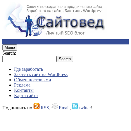
Меню
Search:
Где заработать
Заказать сайт на WordPress
Обмен постовыми
Реклама
Контакты
Карта сайта
Подпишись по
RSS
,
Email
,
twitter
!