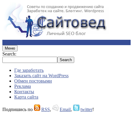
Меню
Search:
Где заработать
Заказать сайт на WordPress
Обмен постовыми
Реклама
Контакты
Карта сайта
Подпишись по
RSS
,
Email
,
twitter
!