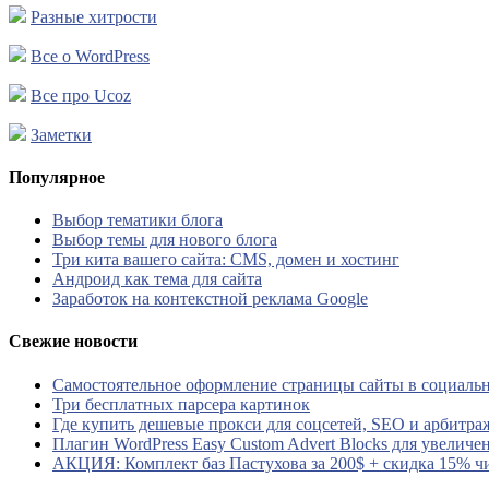
Разные хитрости
Все о WordPress
Все про Ucoz
Заметки
Популярное
Выбор тематики блога
Выбор темы для нового блога
Три кита вашего сайта: CMS, домен и хостинг
Андроид как тема для сайта
Заработок на контекстной реклама Google
Свежие новости
Самостоятельное оформление страницы сайты в социальн
Три бесплатных парсера картинок
Где купить дешевые прокси для соцсетей, SEO и арбитра
Плагин WordPress Easy Custom Advert Blocks для увеличе
АКЦИЯ: Комплект баз Пастухова за 200$ + скидка 15% ч