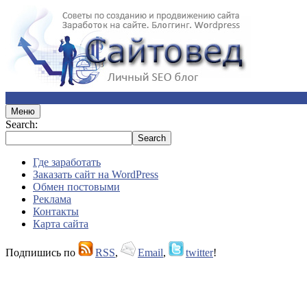
Меню
Search:
Где заработать
Заказать сайт на WordPress
Обмен постовыми
Реклама
Контакты
Карта сайта
Подпишись по
RSS
,
Email
,
twitter
!