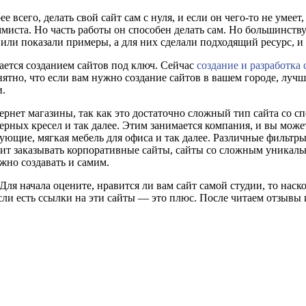
ее всего, делать свой сайт сам с нуля, и если он чего-то не умее
ста. Но часть работы он способен делать сам. Но большинству 
 или показали примеры, а для них сделали подходящий ресурс, 
мается созданием сайтов под ключ. Сейчас
создание и разработка 
нятно, что если вам нужно создание сайтов в вашем городе, луч
и.
ернет магазины, так как это достаточно сложный тип сайта со
рных кресел и так далее. Этим занимается компания, и вы може
ующие, мягкая мебель для офиса и так далее. Различные фильтр
стоит заказывать корпоративные сайты, сайты со сложным уника
но создавать и самим.
Для начала оцените, нравится ли вам сайт самой студии, то наск
и есть ссылки на эти сайты — это плюс. После читаем отзывы и 