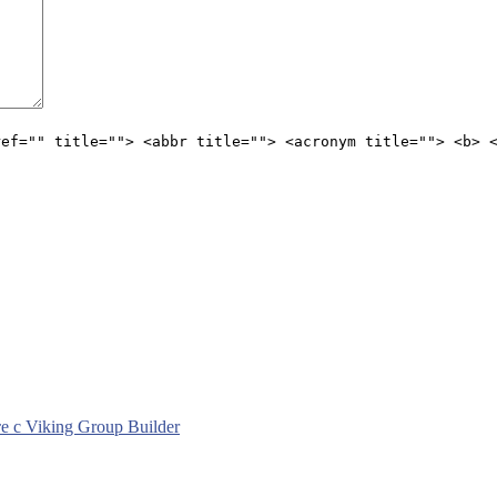
ref="" title=""> <abbr title=""> <acronym title=""> <b> 
с Viking Group Builder