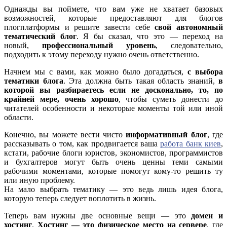
Однажды вы поймете, что вам уже не хватает базовых
возможностей, которые предоставляют для блогов
плогплатформы и решите завести себе
свой автономный
тематический блог
. Я бы сказал, что это — переход на
новый,
профессиональный уровень
, следовательно,
подходить к этому переходу нужно очень ответственно.
Начнем мы с вами, как можно было догадаться,
с выбора
тематики блога
. Эта должна быть такая область знаний,
в
которой вы разбираетесь если не досконально, то, по
крайней мере, очень хорошо
, чтобы суметь донести до
читателей особенности и некоторые моменты той или иной
области.
Конечно, вы можете вести чисто
информативный блог
, где
рассказывать о том, как продвигается ваша
работа банк киев
,
кстати, рабочие блоги юристов, экономистов, программистов
и бухгалтеров могут быть очень ценны теми самыми
рабочими моментами, которые помогут кому-то решить ту
или иную проблему.
На мало выбрать тематику — это ведь лишь идея блога,
которую теперь следует воплотить в жизнь.
Теперь вам нужны две основные вещи — это
домен и
хостинг
.
Хостинг — это физическое место на сервере
, где