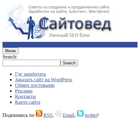
Меню
Search:
Где заработать
Заказать сайт на WordPress
Обмен постовыми
Реклама
Контакты
Карта сайта
Подпишись по
RSS
,
Email
,
twitter
!