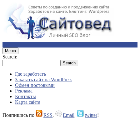
Меню
Search:
Где заработать
Заказать сайт на WordPress
Обмен постовыми
Реклама
Контакты
Карта сайта
Подпишись по
RSS
,
Email
,
twitter
!