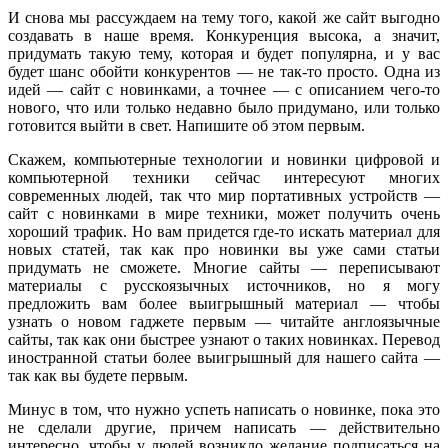
И снова мы рассуждаем на тему того, какой же сайт выгодно
создавать в наше время. Конкуренция высока, а значит,
придумать такую тему, которая и будет популярна, и у вас
будет шанс обойти конкурентов — не так-то просто. Одна из
идей — сайт с новинками, а точнее — с описанием чего-то
нового, что или только недавно было придумано, или только
готовится выйти в свет. Напишите об этом первым.
Скажем, компьютерные технологии и новинки цифровой и
компьютерной техники сейчас интересуют многих
современных людей, так что мир портативных устройств —
сайт с новинками в мире техники, может получить очень
хороший трафик. Но вам придется где-то искать материал для
новых статей, так как про новинки вы уже сами статьи
придумать не сможете. Многие сайты — переписывают
материалы с русскоязычных источников, но я могу
предложить вам более выигрышный материал — чтобы
узнать о новом гаджете первым — читайте англоязычные
сайты, так как они быстрее узнают о таких новинках. Перевод
иностранной статьи более выигрышный для нашего сайта —
так как вы будете первым.
Минус в том, что нужно успеть написать о новинке, пока это
не сделали другие, причем написать — действительно
интересно, чтобы у людей возникло желание подписаться на