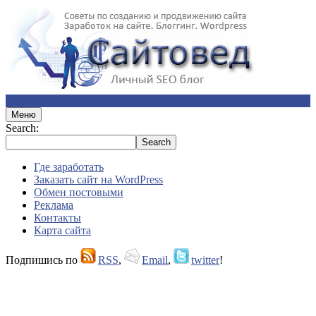
Меню
Search:
Где заработать
Заказать сайт на WordPress
Обмен постовыми
Реклама
Контакты
Карта сайта
Подпишись по
RSS
,
Email
,
twitter
!