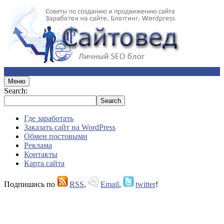
Меню
Search:
Где заработать
Заказать сайт на WordPress
Обмен постовыми
Реклама
Контакты
Карта сайта
Подпишись по
RSS
,
Email
,
twitter
!