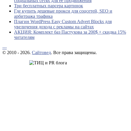
социальных сетях для ее продвижения
Три бесплатных парсера картинок
Где купить дешевые прокси для соцсетей, SEO и
арбитража трафика
Плагин WordPress Easy Custom Advert Blocks для
увеличения дохода с рекламы на сайтах
АКЦИЯ: Комплект баз Пастухова за 200$ + скидка 15%
читателям
---
© 2010 - 2026.
Сайтовед
. Все права защищены.