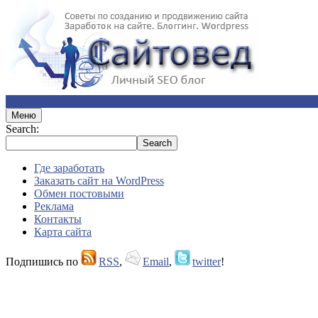
Меню
Search:
Где заработать
Заказать сайт на WordPress
Обмен постовыми
Реклама
Контакты
Карта сайта
Подпишись по
RSS
,
Email
,
twitter
!