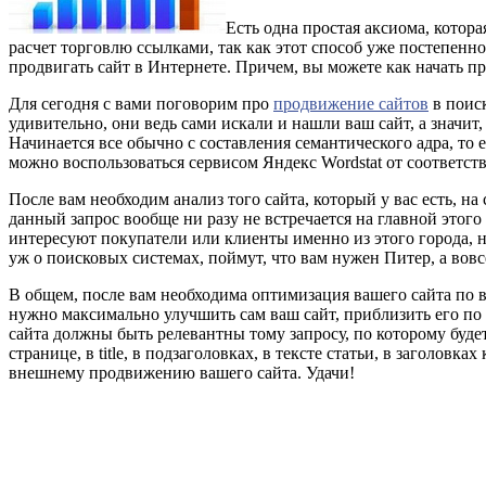
Есть одна простая аксиома, котор
расчет торговлю ссылками, так как этот способ уже постепенно 
продвигать сайт в Интернете. Причем, вы можете как начать п
Для сегодня с вами поговорим про
продвижение сайтов
в поиск
удивительно, они ведь сами искали и нашли ваш сайт, а значит
Начинается все обычно с составления семантического адра, то 
можно воспользоваться сервисом Яндекс Wordstat от соответс
После вам необходим анализ того сайта, который у вас есть, н
данный запрос вообще ни разу не встречается на главной этого
интересуют покупатели или клиенты именно из этого города, но
уж о поисковых системах, поймут, что вам нужен Питер, а вовс
В общем, после вам необходима оптимизация вашего сайта по
нужно максимально улучшить сам ваш сайт, приблизить его по 
сайта должны быть релевантны тому запросу, по которому будет
странице, в title, в подзаголовках, в тексте статьи, в заголов
внешнему продвижению вашего сайта. Удачи!