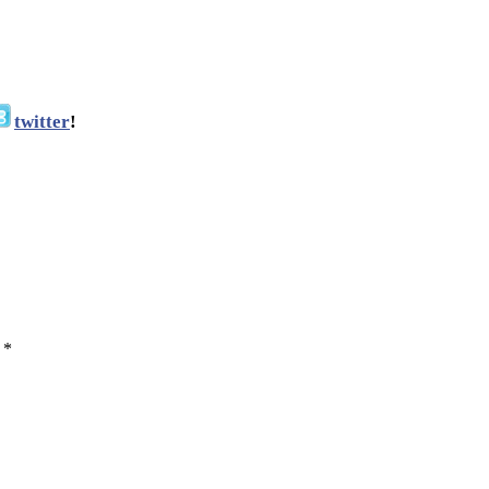
twitter
!
ы
*