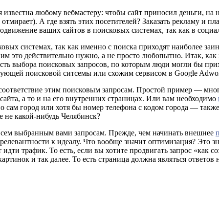
ая известна любому вебмастеру: чтобы сайт приносил деньги, на
отмирает). А где взять этих посетителей? Заказать рекламу и пла
родвижение ваших сайтов в поисковых системах, так как в социа
овых системах, так как именно с поиска приходят наиболее за
, им это действительно нужно, а не просто любопытно. Итак, как
есть выбора поисковых запросов, по которым люди могли бы прих
твующей поисковой ситсемы или схожим сервисом в Google Adwor
а соответствие этим поисковым запросам. Простой пример — мног
 сайта, а то и на его внутренних страницах. Или вам необходимо
 сам город или хотя бы номер телефона с кодом города — также 
е не какой-нибудь Челябинск?
 всем выбранным вами запросам. Прежде, чем начинать внешнее
релевантности к идеалу. Что вообще значит оптимизация? Это зн
 идти трафик. То есть, если вы хотите продвигать запрос «как с
ках картинок и так далее. То есть страница должна являться ответо