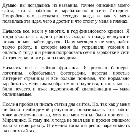
Думаю, вы догадались из названия, точнее описания моего
сайта, что я работаю и зарабатываю в сети Интернет.
Попробую вам рассказать сегодня, когда и как у меня
появилась эта идея, чего я достиг и что стоит у меня в планах.
Началось все, как и у многих, в год финансового кризиса. Я
тогда уволился с одной работы, сходил в поход, вернулся и
никак не мог найти другую. Пару месяцев я не могу найти
такую работу, в которой меня бы устраивали условия и
оплата. И тогда я и решил попробовать себя в заработке в сети
Интренет, коли все равно сижу дома.
Началось все с сайтов фриланса. Я рисовал баннеры,
логотипы, обрабатывал фотографии, верстал простые
Интернет страницы и все больше понимал, что нормально
заработать у меня таким образом не получится, так как заказы
били нечасто, и из-за недостаточной квалификации — мало
оплачиваемые.
После я пробовал писать статьи для сайтов. Но, так как у меня
не было необходимой репутации, оплачивалась эта работа
тоже достаточно низко, хотя все мои статьи были приняты в
Миралинкс. К тому же, я тогда не знал цен и просил слишком
мало за свою работу. И именно тогда я и решил зарабатывать
на своих сайтах.