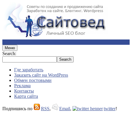
Меню
Search:
Где заработать
Заказать сайт на WordPress
Обмен постовыми
Реклама
Контакты
Карта сайта
Подпишись по
RSS
,
Email
,
twitter
!