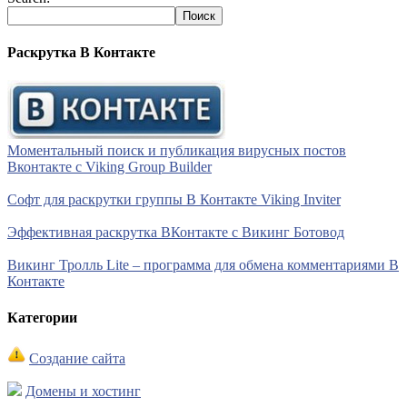
Раскрутка В Контакте
Моментальный поиск и публикация вирусных постов
Вконтакте с Viking Group Builder
Софт для раскрутки группы В Контакте Viking Inviter
Эффективная раскрутка ВКонтакте с Викинг Ботовод
Викинг Тролль Lite – программа для обмена комментариями В
Контакте
Категории
Создание сайта
Домены и хостинг