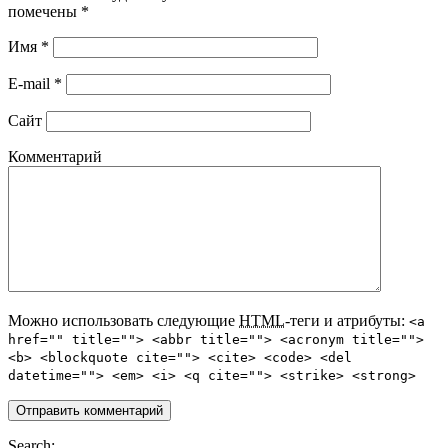
помечены
*
Имя
*
E-mail
*
Сайт
Комментарий
Можно использовать следующие
HTML
-теги и атрибуты:
<a
href="" title=""> <abbr title=""> <acronym title="">
<b> <blockquote cite=""> <cite> <code> <del
datetime=""> <em> <i> <q cite=""> <strike> <strong>
Search: