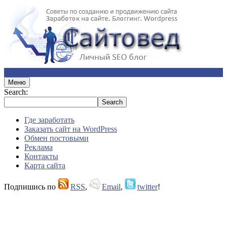
Меню
Search:
Где заработать
Заказать сайт на WordPress
Обмен постовыми
Реклама
Контакты
Карта сайта
Подпишись по
RSS
,
Email
,
twitter
!