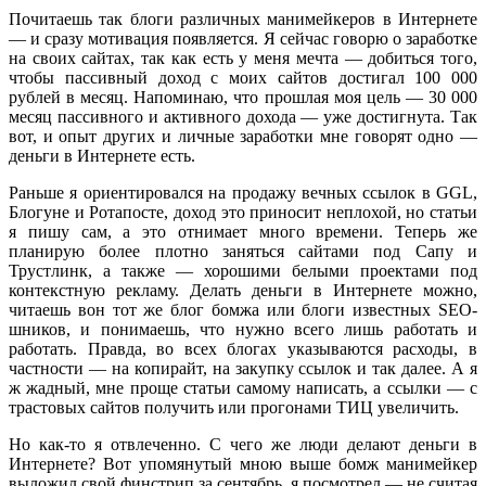
Почитаешь так блоги различных манимейкеров в Интернете
— и сразу мотивация появляется. Я сейчас говорю о заработке
на своих сайтах, так как есть у меня мечта — добиться того,
чтобы пассивный доход с моих сайтов достигал 100 000
рублей в месяц. Напоминаю, что прошлая моя цель — 30 000
месяц пассивного и активного дохода — уже достигнута. Так
вот, и опыт других и личные заработки мне говорят одно —
деньги в Интернете есть.
Раньше я ориентировался на продажу вечных ссылок в GGL,
Блoгуне и Ротапосте, доход это приносит неплохой, но статьи
я пишу сам, а это отнимает много времени. Теперь же
планирую более плотно заняться сайтами под Сапу и
Трустлинк, а также — хорошими белыми проектами под
контекстную рекламу. Делать деньги в Интернете можно,
читаешь вон тот же блог бомжа или блоги известных SEO-
шников, и понимаешь, что нужно всего лишь работать и
работать. Правда, во всех блогах указываются расходы, в
частности — на копирайт, на закупку ссылок и так далее. А я
ж жадный, мне проще статьи самому написать, а ссылки — с
трастовых сайтов получить или прогонами ТИЦ увеличить.
Но как-то я отвлеченно. С чего же люди делают деньги в
Интернете? Вот упомянутый мною выше бомж манимейкер
выложил свой финстрип за сентябрь, я посмотрел — не считая