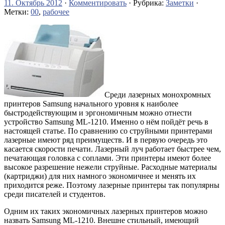
11. Октябрь 2012
·
Комментировать
· Рубрика:
Заметки
·
Метки:
00
,
рабочее
Среди лазерных монохромных
принтеров Samsung начального уровня к наиболее
быстродействующим и эргономичным можно отнести
устройство Samsung ML-1210. Именно о нём пойдёт речь в
настоящей статье. По сравнению со струйными принтерами
лазерные имеют ряд преимуществ. И в первую очередь это
касается скорости печати. Лазерный луч работает быстрее чем,
печатающая головка с соплами.
Эти принтеры имеют более
высокое разрешение нежели струйные. Расходные материалы
(картриджи) для них намного экономичнее и менять их
приходится реже. Поэтому лазерные принтеры так популярны
среди писателей и студентов.
Одним их таких экономичных лазерных принтеров можно
назвать Samsung ML-1210. Внешне стильный, имеющий