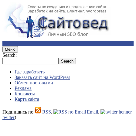
Меню
Search:
Где заработать
Заказать сайт на WordPress
Обмен постовыми
Реклама
Контакты
Карта сайта
Подпишись по
RSS
,
Email
,
twitter
!