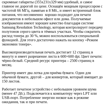
скромные габариты (355x231x329 мм) удобный, и самое
главное не дорогой по цене. Оснащён мощным процессором с
частотой 66 МГц, памятью в 8 Мб., и имеет встроенный блок
питания, что несомненно хорошо подходит для печати
документов в небольшом офисе или дома. Получаемые
изображения имеют хорошее качество благодаря системе
Samsung Resolution Technology, которая контролирует передачу
полутонов серого цвета в тёмных участках. Чтобы сократить
расход тонера до 30 %, можно воспользоваться специальной
функцией. Для этого достаточно нажать на кнопку «Режим
экономии тонера».
Высокопроизводительная печать достигает 12 страниц в
минуту и имеет разрешение листа в 600×600 dpi. Цвет печати:
чёрно-белый. Средний ресурс принтера – 2500 страниц в
месяц.
Принтер имеет два лотка для приёма бумаги. Один для
обычной бумаги, другой – для конвертов, который вмещает до
150 листов.
Работает печатное устройство с небольшим уровнем шума
(менее 47 Дб.). Подключается к компьютеру через LPT или
USB-порт. Потребление энергии низкое как в режиме
ожидания, так и при печати.