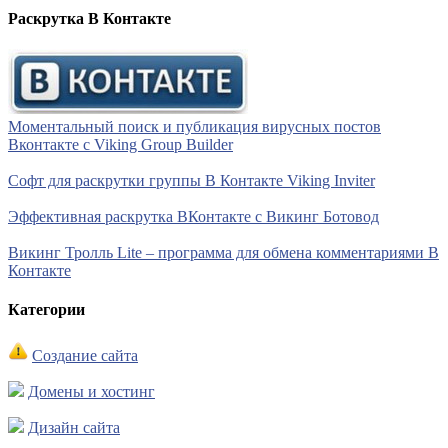
Раскрутка В Контакте
Моментальный поиск и публикация вирусных постов
Вконтакте с Viking Group Builder
Софт для раскрутки группы В Контакте Viking Inviter
Эффективная раскрутка ВКонтакте с Викинг Ботовод
Викинг Тролль Lite – программа для обмена комментариями В
Контакте
Категории
Создание сайта
Домены и хостинг
Дизайн сайта