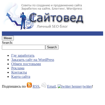
Меню
Search:
Где заработать
Заказать сайт на WordPress
Обмен постовыми
Реклама
Контакты
Карта сайта
Подпишись по
RSS
,
Email
,
twitter
!