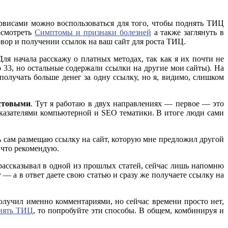
сервисами можно воспользоваться для того, чтобы поднять ТИЦ
посмотреть
Симптомы и признаки болезней
а также заглянуть в
вор и получении ссылок на ваш сайт для роста ТИЦ.
ля начала расскажу о платных методах, так как я их почти не
о 33, но остальные содержали ссылки на другие мои сайты). На
лучать больше денег за одну ссылку, но я, видимо, слишком
стовыми
. Тут я работаю в двух направлениях — первое — это
казателями компьютерной и SEO тематики. В итоге люди сами
 сам размещаю ссылку на сайт, которую мне предложил другой
к что рекомендую.
 рассказывал в одной из прошлых статей, сейчас лишь напомню
у — а в ответ даете свою статью и сразу же получаете ссылку на
получил именно комментариями, но сейчас времени просто нет,
нять ТИЦ
, то попробуйте эти способы. В общем, комбинируя и