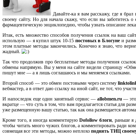
Давайте-ка я вам расскажу, где я брал
своему сайту. Но для начала скажу, что если вы заботитесь 
фармацевтическую энциклопедию, чтобы узнать описание лекар
Итак, есть множество способов получения ссылок на ваш сайт
использую — я купил штук 10-15
постовых в Блoгуне
и разм
этом платные методы закончились. Конечно я знаю, что вер
жадный.
Так что продолжив про бесплатные методы получения ссыло
обмены напрямую. Вы у меня на сайте видели страницу «Обм
пишут мне — а я лишь соглашаюсь и мы меняемся ссылками.
Второй способ — это обмен постовыми через систему
linktolin
вебмастер, а в ответ даю ссылку на иной сайт, не тот, что уча
И напоследок еще один занятный сервис —
allobmen.ru
— это
вкратце — что суть в том, что вам предлагается статья для раз
уже размещенную вашу статью, так как она размещается автома
Кроме того, я иногда комментирую
Dofollow блоги
, раньше я
чтобы читать много чужих блогов, а комментировать ради комм
совмещая все эти методы, можно неплохо
поднять ТИЦ своему