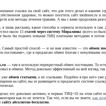
 внешние ссылки на свой сайт, что для этого делал и какими 
о собственном здоровье, то можно посетить сайт medmore.ru и 
ств или методы лечения травами. А мы с вами продолжив разго
, я лишь расскажу, какие способы и сервисы использую я сам. Д
естил около 15
статей через систему Миралинкс
(всего из был
нее было бы поднять повыше ТИЦ платными методами и потом по
к. Самый простой способ — и он вам известен — это
обмен по
ен постовыми», где я предлагаю обмен блогам с ненулевыми по
k.ru
— там я использую перекрестный обмен постовыми. То есть
ствовал в обмене. Метод довольно эффективный на мой взгляд, та
 уже
обмен статьями
, а не ссылками. Подобно я про него уже
мещения на сайте, вы ее размещаете и предлагаете системе ссылк
тически.
 делал это довольно активно, и первые ТИЦ=10 на этом сайте 
ентария как-то не хочется. Так что, если вы не знаете,
как под
 сайту абсолютно бесплатно
.