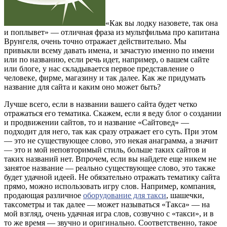
«Как вы лодку назовете, так она
и поплывет» — отличная фраза из мультфильма про капитана
Врунгеля, очень точно отражает действительно. Мы
привыкли всему давать имена, и зачастую именно по имени
или по названию, если речь идет, например, о вашем сайте
или блоге, у нас складывается первое представление о
человеке, фирме, магазину и так далее. Как же придумать
название для сайта и каким оно может быть?
Лучше всего, если в названии вашего сайта будет четко
отражаться его тематика. Скажем, если я веду блог о создании
и продвижении сайтов, то и название «Сaйтовед» —
подходит для него, так как сразу отражает его суть. При этом
— это не существующее слово, это некая анаграмма, а значит
— это и мой неповторимый стиль, больше таких сайтов и
таких названий нет. Впрочем, если вы найдете еще никем не
занятое название — реально существующее слово, это также
будет удачной идеей. Не обязательно отражать тематику сайта
прямо, можно использовать игру слов. Например, компания,
продающая различное
оборудование для такси
, шашечки,
таксометры и так далее — может называться «Такса» — на
мой взгляд, очень удачная игра слов, созвучно с «такси», и в
то же время — звучно и оригинально. Соответственно, такое