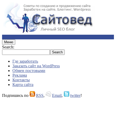
Меню
Search:
Где заработать
Заказать сайт на WordPress
Обмен постовыми
Реклама
Контакты
Карта сайта
Подпишись по
RSS
,
Email
,
twitter
!