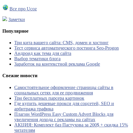
Все про Ucoz
Заметки
Популярное
Три кита вашего сайта: CMS, домен и хостинг
Тест сервиса автоматического постинга Seo-Progon
Андроид как тема для сайта
Выбор тематики блога
Заработок на контекстной реклама Google
Свежие новости
Самостоятельное оформление страницы сайты в
социальных сетях для ее продвижения
Три бесплатных парсера картинок
Где купить дешевые прокси для соцсетей, SEO и
арбитража трафика
Плагин WordPress Easy Custom Advert Blocks для
увеличения дохода с рекламы на сайтах
АКЦИЯ: Комплект баз Пастухова за 200$ + скидка 15%
читателям