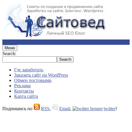
Меню
Search:
Где заработать
Заказать сайт на WordPress
Обмен постовыми
Реклама
Контакты
Карта сайта
Подпишись по
RSS
,
Email
,
twitter
!