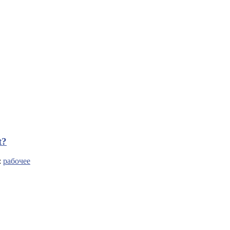
t?
:
рабочее