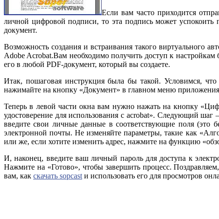
Если вам часто приходится отпр
личной цифровой подписи, то эта подпись может успокоить п
документ.
Возможность создания и встраивания такого виртуального ав
Adobe Acrobat.Вам необходимо получить доступ к настройкам б
его в любой PDF-документ, который вы создаете.
Итак, пошаговая инструкция была бы такой. Условимся, чт
нажимайте на кнопку «Документ» в главном меню приложения.
Теперь в левой части окна вам нужно нажать на кнопку «Циф
удостоверение для использования с acrobat». Следующий шаг
введите свои личные данные в соответствующие поля (это бе
электронной почты. Не изменяйте параметры, такие как «Ал
или же, если хотите изменить адрес, нажмите на функцию «обзо
И, наконец, введите ваш личный пароль для доступа к элект
Нажмите на «Готово», чтобы завершить процесс. Поздравляе
вам, как
скачать sopcast
и использовать его для просмотров онл