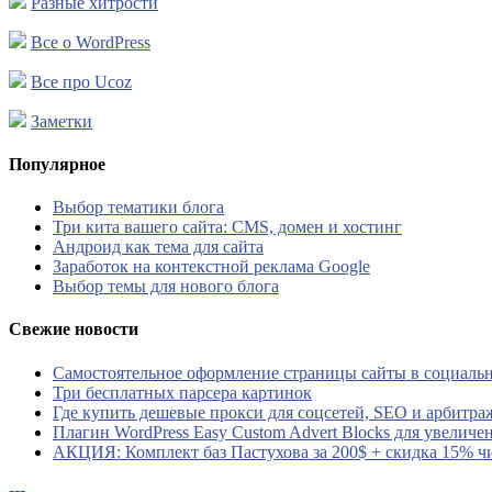
Разные хитрости
Все о WordPress
Все про Ucoz
Заметки
Популярное
Выбор тематики блога
Три кита вашего сайта: CMS, домен и хостинг
Андроид как тема для сайта
Заработок на контекстной реклама Google
Выбор темы для нового блога
Свежие новости
Самостоятельное оформление страницы сайты в социальн
Три бесплатных парсера картинок
Где купить дешевые прокси для соцсетей, SEO и арбитра
Плагин WordPress Easy Custom Advert Blocks для увеличе
АКЦИЯ: Комплект баз Пастухова за 200$ + скидка 15% ч
---