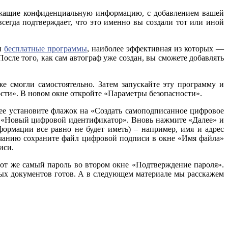
ержащие конфиденциальную информацию, с добавлением вашей
сегда подтверждает, что это именно вы создали тот или иной
 и
бесплатные программы
, наиболее эффективная из которых —
осле того, как сам автограф уже создан, вы сможете добавлять
е смогли самостоятельно. Затем запускайте эту программу и
ти». В новом окне откройте «Параметры безопасности».
лее установите флажок на «Создать самоподписанное цифровое
 с «Новый цифровой идентификатор». Вновь нажмите «Далее» и
формации все равно не будет иметь) – например, имя и адрес
лчанию сохраните файл цифровой подписи в окне «Имя файла»
иси.
тот же самый пароль во втором окне «Подтверждение пароля».
ых документов готов. А в следующем материале мы расскажем