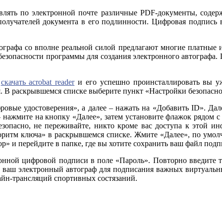
авлять по электронной почте различные PDF-документы, сод
олучателей документа в его подлинности. Цифровая подпись в
тографа со вполне реальной силой предлагают многие платные
езопасности программы для создания электронного автографа. П
о
скачать acrobat reader
и его успешно проинсталлировать вы уж
 В раскрывшемся списке выберите пункт «Настройки безопаснос
ровые удостоверения», а далее – нажать на «Добавить ID». Да
 – нажмите на кнопку «Далее», затем установите флажок рядом
зопасно, не переживайте, никто кроме вас доступа к этой ин
горитм ключа» в раскрывшемся списке. Жмите «Далее», по умо
р» и перейдите в папке, где вы хотите сохранить ваш файл подп
ронной цифровой подписи в поле «Пароль». Повторно введите 
м, ваш электронный автограф для подписания важных виртуальн
айн-трансляций спортивных состязаний.