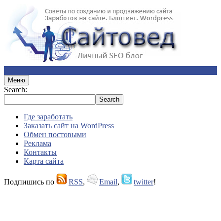
Меню
Search:
Где заработать
Заказать сайт на WordPress
Обмен постовыми
Реклама
Контакты
Карта сайта
Подпишись по
RSS
,
Email
,
twitter
!