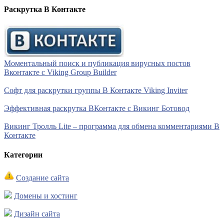
Раскрутка В Контакте
Моментальный поиск и публикация вирусных постов
Вконтакте с Viking Group Builder
Софт для раскрутки группы В Контакте Viking Inviter
Эффективная раскрутка ВКонтакте с Викинг Ботовод
Викинг Тролль Lite – программа для обмена комментариями В
Контакте
Категории
Создание сайта
Домены и хостинг
Дизайн сайта