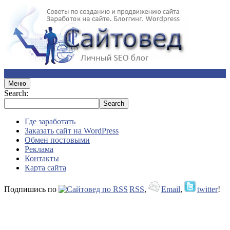
Меню
Search:
Где заработать
Заказать сайт на WordPress
Обмен постовыми
Реклама
Контакты
Карта сайта
Подпишись по
RSS
,
Email
,
twitter
!