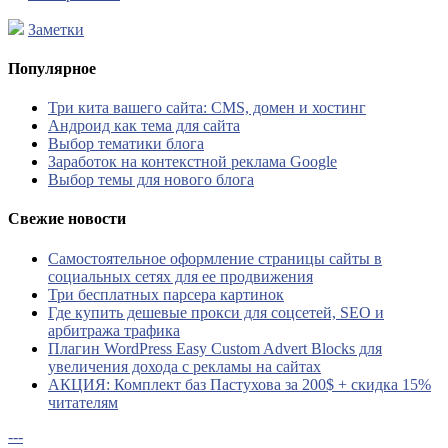
Заметки
Популярное
Три кита вашего сайта: CMS, домен и хостинг
Андроид как тема для сайта
Выбор тематики блога
Заработок на контекстной реклама Google
Выбор темы для нового блога
Свежие новости
Самостоятельное оформление страницы сайты в
социальных сетях для ее продвижения
Три бесплатных парсера картинок
Где купить дешевые прокси для соцсетей, SEO и
арбитража трафика
Плагин WordPress Easy Custom Advert Blocks для
увеличения дохода с рекламы на сайтах
АКЦИЯ: Комплект баз Пастухова за 200$ + скидка 15%
читателям
---