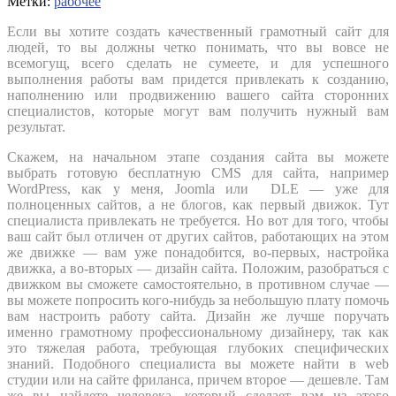
Метки:
рабочее
Если вы хотите создать качественный грамотный сайт для
людей, то вы должны четко понимать, что вы вовсе не
всемогущ, всего сделать не сумеете, и для успешного
выполнения работы вам придется привлекать к созданию,
наполнению или продвижению вашего сайта сторонних
специалистов, которые могут вам получить нужный вам
результат.
Скажем, на начальном этапе создания сайта вы можете
выбрать готовую бесплатную CMS для сайта, например
WordPress, как у меня, Joomla или DLE — уже для
полноценных сайтов, а не блогов, как первый движок. Тут
специалиста привлекать не требуется. Но вот для того, чтобы
ваш сайт был отличен от других сайтов, работающих на этом
же движке — вам уже понадобится, во-первых, настройка
движка, а во-вторых — дизайн сайта. Положим, разобраться с
движком вы сможете самостоятельно, в противном случае —
вы можете попросить кого-нибудь за небольшую плату помочь
вам настроить работу сайта. Дизайн же лучше поручать
именно грамотному профессиональному дизайнеру, так как
это тяжелая работа, требующая глубоких специфических
знаний. Подобного специалиста вы можете найти в web
студии или на сайте фриланса, причем второе — дешевле. Там
же вы найдете человека, который сделает вам из этого