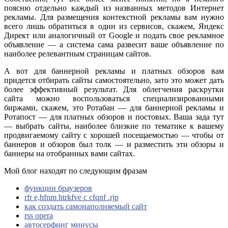
поясню отдельно каждый из названных методов Интернет
рекламы. Для размещения контекстной рекламы вам нужно
всего лишь обратиться в один из сервисов, скажем, Яндекс
Директ или аналогичный от Google и подать свое рекламное
объявление — а система сама развесит ваше объявление по
наиболее релевантным страницам сайтов.
А вот для баннерной рекламы и платных обзоров вам
придется отбирать сайты самостоятельно, зато это может дать
более эффективный результат. Для облегчения раскрутки
сайта можно воспользоваться специализированными
биржами, скажем, это Ротабан — для баннерной рекламы и
Ротапост — для платных обзоров и постовых. Ваша зада тут
— выбрать сайты, наиболее близкие по тематике к вашему
продвигаемому сайту с хорошей посещаемостью — чтобы от
баннеров и обзоров был толк — и разместить эти обзоры и
баннеры на отобранных вами сайтах.
Мой блог находят по следующим фразам
функции браузеров
rfr e,hfnm htrkfve c cfqnf .rjp
как создать самонаполняемый сайт
rss opera
автосерфинг минусы