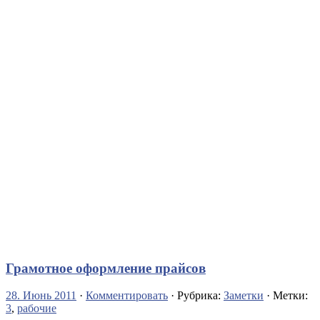
Грамотное оформление прайсов
28. Июнь 2011
·
Комментировать
· Рубрика:
Заметки
· Метки:
3
,
рабочие