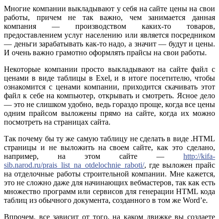
Многие компании выкладывают у себя на сайте цены на свои
работы, причем не так важно, чем занимается данная
компания — производством каких-то товаров,
предоставлением услуг населению или является посредником
— деньги зарабатывать как-то надо, а значит — будут и цены.
И очень важно грамотно оформлять прайсы на свои работы.
Некоторые компании просто выкладывают на сайте файл с
ценами в виде таблицы в Exel, и в итоге посетителю, чтобы
ознакомится с ценами компании, приходится скачивать этот
файл к себе на компьютер, открывать и смотреть. Ясное дело
— это не слишком удобно, ведь гораздо проще, когда все цены
одним прайсом выложены прямо на сайте, когда их можно
посмотреть на страницах сайта.
Так почему бы ту же самую таблицу не сделать в виде .HTML
страницы и не выложить на своем сайте, как это сделано,
например, на этом сайте —
http://kifa-
sib.narod.ru/prais_list_na_otdelochnie_raboti/
, где выложен прайс
на отделочные работы строительной компании. Мне кажется,
это не сложно даже для начинающих вебмастеров, так как есть
множество программ или сервисов для генерации HTML кода
таблиц из обычного документа, созданного в том же Word’е.
Впрочем, все зависит от того, на каком движке вы создаете