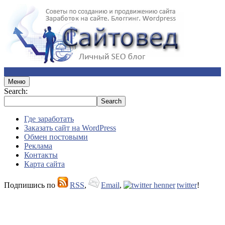
Меню
Search:
Где заработать
Заказать сайт на WordPress
Обмен постовыми
Реклама
Контакты
Карта сайта
Подпишись по
RSS
,
Email
,
twitter
!