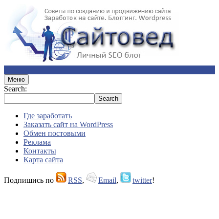
Меню
Search:
Где заработать
Заказать сайт на WordPress
Обмен постовыми
Реклама
Контакты
Карта сайта
Подпишись по
RSS
,
Email
,
twitter
!