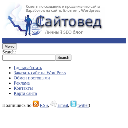
Меню
Search:
Где заработать
Заказать сайт на WordPress
Обмен постовыми
Реклама
Контакты
Карта сайта
Подпишись по
RSS
,
Email
,
twitter
!