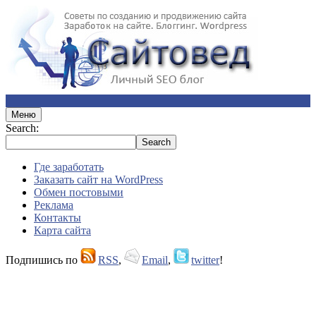
Меню
Search:
Где заработать
Заказать сайт на WordPress
Обмен постовыми
Реклама
Контакты
Карта сайта
Подпишись по
RSS
,
Email
,
twitter
!