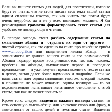
Если вы пишете статью для людей, для посетителей, которые
будут ее читать, что не стоит писать весь текст вашей статьи
одним сплошным текстов, так как читать это потом будет
очень неудобно, да и не у всех возникнет желание. Я бы
рекомендовал
грамотно форматировать текст статьи
для
удобство ее последующего чтения.
В первую очередь стоит
разбить содержание статьи на
смысловые абзацы и отделить их один от другого
—
чистой строкой, как это сделано на сайте про лечебные грибы
www.chudogrib.ru
или выделением начала абзаца — в
зависимости от движка вашего сайта и его возможностей.
Абзацы гораздо проще воспринимаются, так как человек,
пробегая по абзацам, выхватывает первое и последнее
предложение — и уже получает представление о тексте статьи
в целом, читая далее более вдумчиво и подробно. Если же
ваша статья идет одним сплошным текстом, который человек
в принципе не может охватить одним взглядом — то он
подсознательно испытывает негативное отношение к этой
статье, так как не может познать ее.
Кроме того, следует
выделять важные выводы статьи
, то
есть основную мысль абзаца или ключевое слово или фразу, в
зависимости от ваших целей и тематики статьи. Выделять