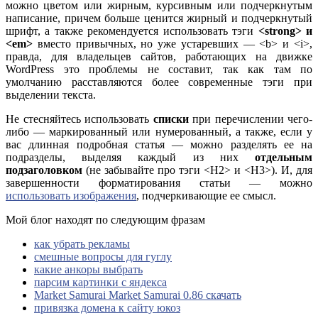
можно цветом или жирным, курсивным или подчеркнутым
написание, причем больше ценится жирный и подчеркнутый
шрифт, а также рекомендуется использовать тэги
<strong> и
<em>
вместо привычных, но уже устаревших — <b> и <i>,
правда, для владельцев сайтов, работающих на движке
WordPress это проблемы не составит, так как там по
умолчанию расставляются более современные тэги при
выделении текста.
Не стесняйтесь использовать
списки
при перечислении чего-
либо — маркированный или нумерованный, а также, если у
вас длинная подробная статья — можно разделять ее на
подразделы, выделяя каждый из них
отдельным
подзаголовком
(не забывайте про тэги <H2> и <H3>). И, для
завершенности форматирования статьи — можно
использовать изображения
, подчеркивающие ее смысл.
Мой блог находят по следующим фразам
как убрать рекламы
смешные вопросы для гуглу
какие анкоры выбрать
парсим картинки с яндекса
Market Samurai Market Samurai 0.86 скачать
привязка домена к сайту юкоз