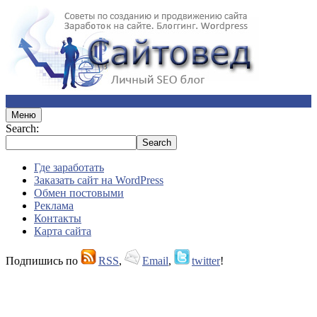
Меню
Search:
Где заработать
Заказать сайт на WordPress
Обмен постовыми
Реклама
Контакты
Карта сайта
Подпишись по
RSS
,
Email
,
twitter
!