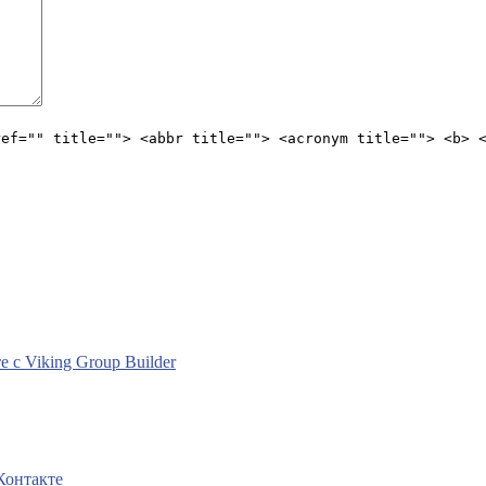
ref="" title=""> <abbr title=""> <acronym title=""> <b> 
с Viking Group Builder
Контакте