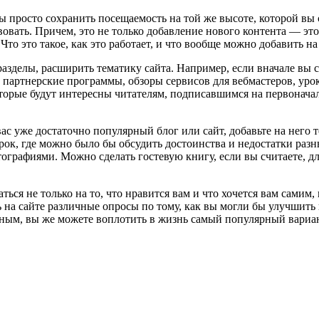
бы просто сохранить посещаемость на той же высоте, которой в
овать. Причем, это не только добавление нового контента — эт
то это такое, как это работает, и что вообще можно добавить на
зделы, расширить тематику сайта. Например, если вначале вы соз
 партнерские программы, обзоры сервисов для вебмастеров, ур
оторые будут интересны читателям, подписавшимся на первонача
с уже достаточно популярный блог или сайт, добавьте на него 
рок, где можно было бы обсудить достоинства и недостатки разн
рафиями. Можно сделать гостевую книгу, если вы считаете, для
я не только на то, что нравится вам и что хочется вам самим, н
на сайте различные опросы по тому, как вы могли бы улучшить 
сным, вы же можете воплотить в жизнь самый популярный вариан