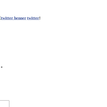
twitter
!
ы
*